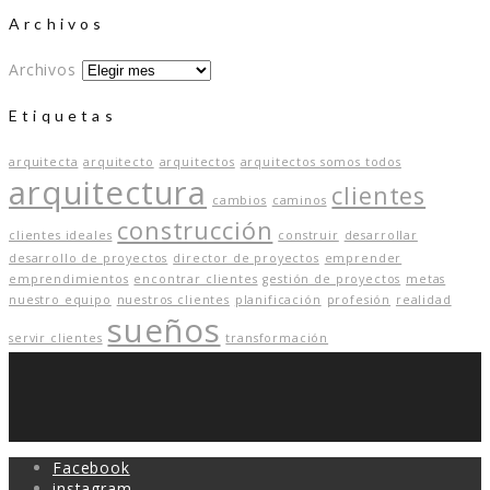
Archivos
Archivos
Etiquetas
arquitecta
arquitecto
arquitectos
arquitectos somos todos
arquitectura
clientes
cambios
caminos
construcción
clientes ideales
construir
desarrollar
desarrollo de proyectos
director de proyectos
emprender
emprendimientos
encontrar clientes
gestión de proyectos
metas
nuestro equipo
nuestros clientes
planificación
profesión
realidad
sueños
servir clientes
transformación
Facebook
instagram