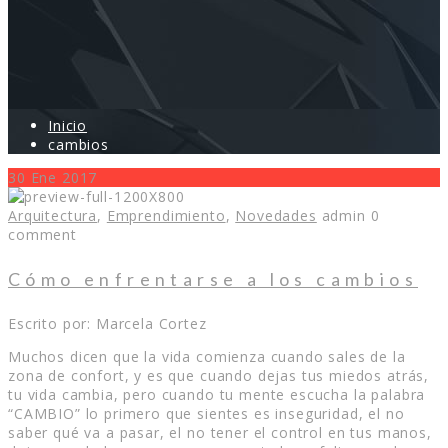
Inicio
cambios
30
Ene
2017
Arquitectura
,
Emprendimiento
,
Novedades
admin
0
comment
Cómo enfrentarse a los cambios
Escrito por: Marcela Cortez
Muchos dicen que la vida comienza cuando sales de la
zona de confort, y es que cuando dejas tus miedos atrás,
tu vida cambia, pero cuando tu mente escucha la palabra
“CAMBIO” lo primero que sientes es inseguridad, el no
saber qué va a pasar, el no tener el control en tus manos,